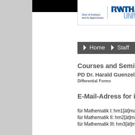
Home
Staff
Courses and Semin
PD Dr. Harald Guenzel
Differential Forms
E-Mail-Adress for 
für Mathematik I: hm1[ät]m
für Mathematik II: hm2[ät]
für Mathematik III: hm3[ät