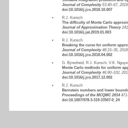
Journal of Complexity
53:40–67, 2019
doi:10.1016/j.jco.2018.10.007
•
R.J. Kunsch
The difficulty of Monte Carlo approx
Journal of Approximation Theory
241
doi:10.1016/j.jat.2019.01.003
•
R.J. Kunsch
Breaking the curse for uniform appro
Journal of Complexity
48:15–35, 2018
doi:10.1016/j.jco.2018.04.002
•
G. Byrenheid
,
R.J. Kunsch
,
V.K. Nguye
Monte Carlo methods for uniform ap
Journal of Complexity
46:90–102, 201
doi:10.1016/j.jco.2017.12.002
•
R.J. Kunsch
Bernstein numbers and lower bounds 
Proceedings of the MCQMC 2014
471–
doi:10.1007/978-3-319-33507-0_24