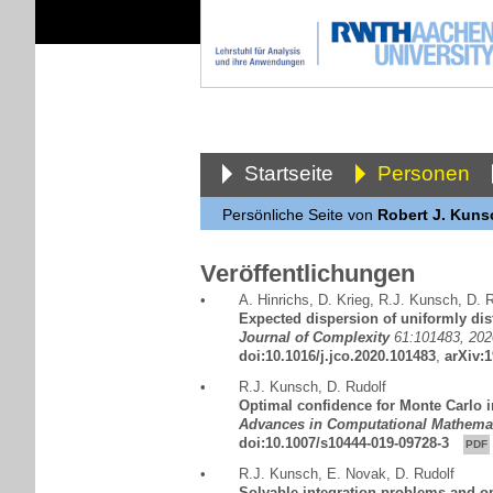
Startseite
Personen
Persönliche Seite von
Robert J. Kuns
Veröffentlichungen
•
A. Hinrichs
,
D. Krieg
,
R.J. Kunsch
,
D. R
Expected dispersion of uniformly dis
Journal of Complexity
61:101483, 202
doi:10.1016/j.jco.2020.101483
,
arXiv:
•
R.J. Kunsch
,
D. Rudolf
Optimal confidence for Monte Carlo i
Advances in Computational Mathema
doi:10.1007/s10444-019-09728-3
PDF
•
R.J. Kunsch
,
E. Novak
,
D. Rudolf
Solvable integration problems and op