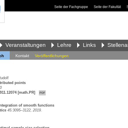
Seite der Fachgruppe
Seite der Fakultät
Veranstaltungen
Lehre
Links
Stellen
ch
Kontakt
Veröffentlichungen
udolf
tributed points
0
1911.12074
[math.PR]
PDF
ntegration of smooth functions
tics
45:3095–3122, 2019.
timal sample size selection