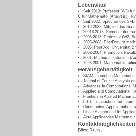
Lebenslauf
Seit 2013: Professor (W3) für
C für Mathematik (Analysis)), R
Seit 2022: Sprecher des SFB 
2018-2022: Mitglied des Sen
20016-2018: Sprecher der Fac
2008-2013: Professor (W2, Bo
2005-2008: PostDoc, Numeric
2005: PostDoc, Universität B
2002-2004: Promotion, Fakult
2001: Mathematikstudium (Aus
1996-2001: Mathematikstudiu
Herausgebertätigkeit
SIAM Journal on Mathematics
Journal of Fourier Analysis an
Advances in Computational M
Applied and Computational Ha
Frontiers in Applied Mathema
IEEE Transactions on Informa
Constructive Approximation, s
Linear Algebra and Its Applic
Acta Applicandae Mathematic
Kontaktmöglichkeiten
Büro:
Raum ,