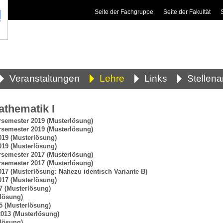
Seite der Fachgruppe
Seite der Fakultät
Veranstaltungen
Lehre
Links
Stellen
thematik I
rsemester 2019
(Musterlösung)
rsemester 2019
(Musterlösung)
019
(Musterlösung)
019
(Musterlösung)
rsemester 2017
(Musterlösung)
rsemester 2017
(Musterlösung)
017
(Musterlösung: Nahezu identisch Variante B)
017
(Musterlösung)
7
(Musterlösung)
lösung)
5
(Musterlösung)
2013
(Musterlösung)
lösung)